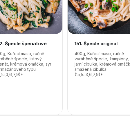
2. Špecle špenátové
151. Špecle originál
0g, Kuřecí maso, ručně
400g, Kuřecí maso, ručně
ráběné špecle, listový
vyráběné špecle, žampiony,
enát, krémová omáčka, sýr
jarní cibulka, krémová omáčk
rmazánového typu
smažená cibulka
a,1c,3,6,7,9)*
(1a,1c,3,6,7,9)*