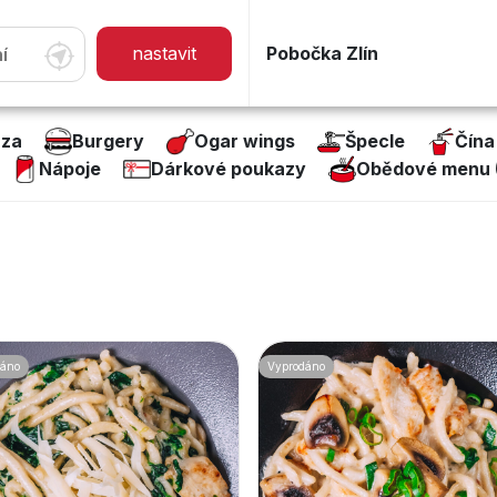
Pobočka Zlín
zza
Burgery
Ogar wings
Špecle
Čína
Nápoje
Dárkové poukazy
Obědové menu (P
dáno
Vyprodáno