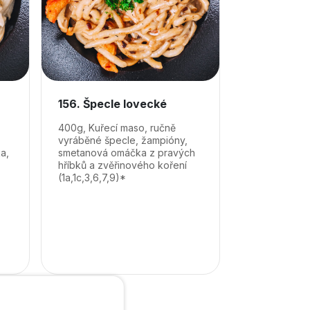
156. Špecle lovecké
400g, Kuřecí maso, ručně
vyráběné špecle, žampióny,
a,
smetanová omáčka z pravých
hříbků a zvěřinového koření
(1a,1c,3,6,7,9)*