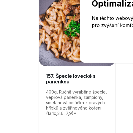
Optimaliz
Na těchto webovýc
pro zvýšení komfor
Nastavení cooki
157. Špecle lovecké s
panenkou
400g, Ručně vyráběné špecle,
vepřová panenka, žampiony,
smetanová omáčka z pravých
hříbků a zvěřinového koření
(1a,1c,3,6, 7,9)*