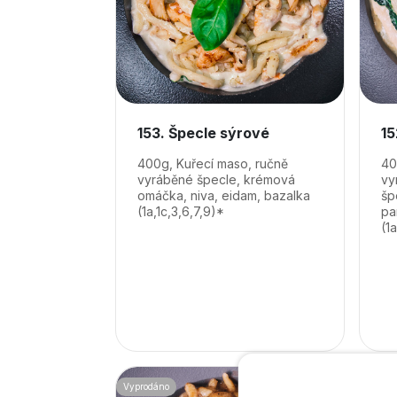
153. Špecle sýrové
15
400g, Kuřecí maso, ručně
40
vyráběné špecle, krémová
vy
omáčka, niva, eidam, bazalka
šp
(1a,1c,3,6,7,9)*
pa
(1
Vyprodáno