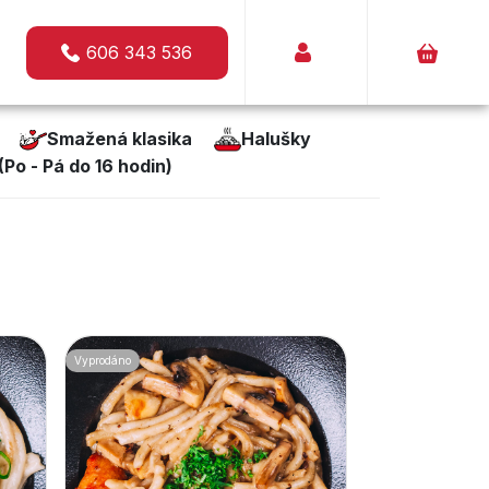
606 343 536
Smažená klasika
Halušky
o - Pá do 16 hodin)
Vyprodáno