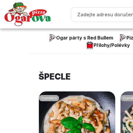
Ogar párty s Red Bullem
Pi
Přílohy/Polévky
ŠPECLE
Vyprodáno
Vypro